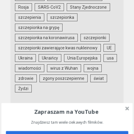
Rosja
SARS-CoV2
Stany Zjednoczone
szczepienia
szczepionka
szczepionka na grypę
szczepionka na koronawirusa
szczepionki
szczepionki zawierające kwas nukleinowy
UE
Ukraina
Ukraińcy
Unia Europejska
usa
wiadomości
wirus z Wuhan
wojna
zdrowie
zgony poszczepienne
świat
Żydzi
ARCHIWUM
Zapraszam na YouTube
Znajdziesz tam wiele ciekawych filmików.
luty 2026