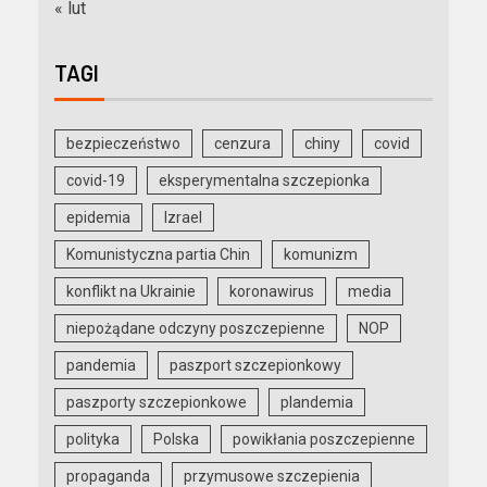
« lut
TAGI
bezpieczeństwo
cenzura
chiny
covid
covid-19
eksperymentalna szczepionka
epidemia
Izrael
Komunistyczna partia Chin
komunizm
konflikt na Ukrainie
koronawirus
media
niepożądane odczyny poszczepienne
NOP
pandemia
paszport szczepionkowy
paszporty szczepionkowe
plandemia
polityka
Polska
powikłania poszczepienne
propaganda
przymusowe szczepienia