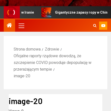
jnej w Iranie
Gigantyczne zapasy ropy w Chinach sygna
Strona domowa
Zdrowie
Oficjalne raporty rządowe dowodzą, że
szczepienie COVID powoduje depopulację w
przerażającym tempie
image-20
image-20