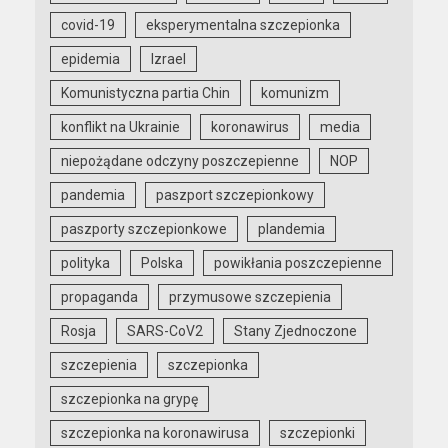
covid-19
eksperymentalna szczepionka
epidemia
Izrael
Komunistyczna partia Chin
komunizm
konflikt na Ukrainie
koronawirus
media
niepożądane odczyny poszczepienne
NOP
pandemia
paszport szczepionkowy
paszporty szczepionkowe
plandemia
polityka
Polska
powikłania poszczepienne
propaganda
przymusowe szczepienia
Rosja
SARS-CoV2
Stany Zjednoczone
szczepienia
szczepionka
szczepionka na grypę
szczepionka na koronawirusa
szczepionki