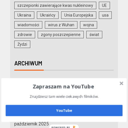
szczepionki zawierające kwas nukleinowy
UE
Ukraina
Ukraińcy
Unia Europejska
usa
wiadomości
wirus z Wuhan
wojna
zdrowie
zgony poszczepienne
świat
Żydzi
ARCHIWUM
luty 2026
Zapraszam na YouTube
styczeń 2026
Znajdziesz tam wiele ciekawych filmików.
grudzień 2025
YouTube
listopad 2025
październik 2025