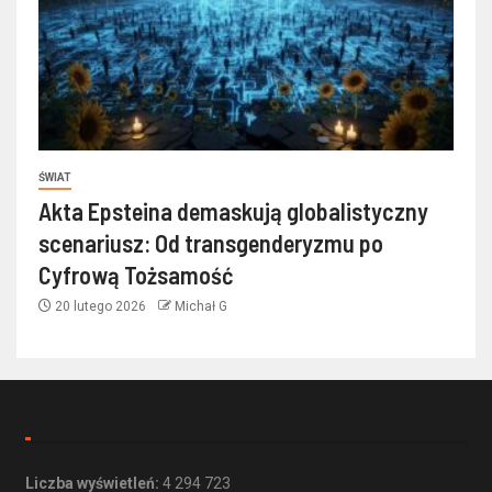
ŚWIAT
Akta Epsteina demaskują globalistyczny
scenariusz: Od transgenderyzmu po
Cyfrową Tożsamość
20 lutego 2026
Michał G
Liczba wyświetleń:
4 294 723